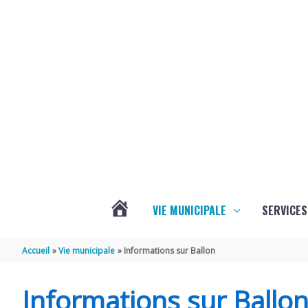
Aller au contenu
Aller au pied de page
VIE MUNICIPALE
SERVICES
ACTUALITÉS
Accueil
Vie municipale
Informations sur Ballon
Informations sur Ballo