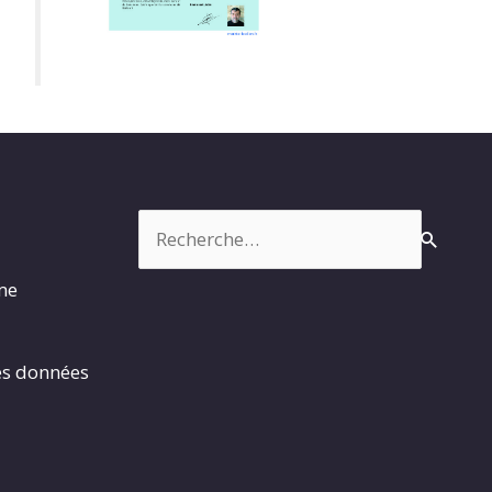
Rechercher :
rme
es données