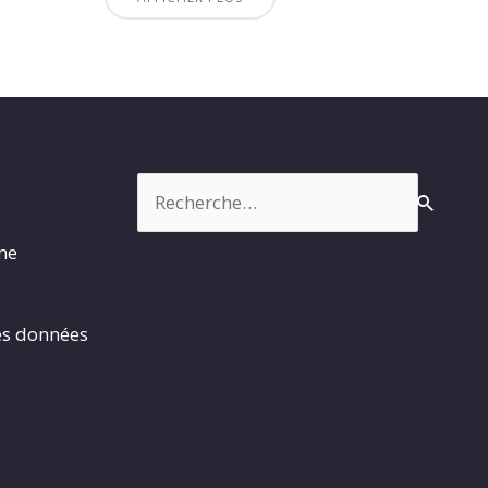
Rechercher :
rme
es données