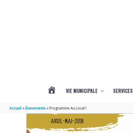
Aller au contenu
Aller au pied de page
VIE MUNICIPALE
SERVICES
ACTUALITÉS
Accueil
Évenements
Programme Au Local !