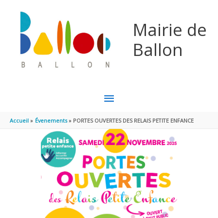
Aller au contenu
Aller au pied de page
Mairie de
Ballon
MENU
PRINCIPAL
Accueil
Évenements
PORTES OUVERTES DES RELAIS PETITE ENFANCE