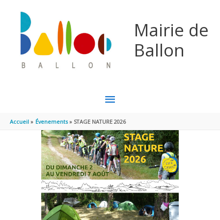
Aller au contenu
Aller au pied de page
Mairie de
Ballon
MENU
PRINCIPAL
Accueil
Évenements
STAGE NATURE 2026