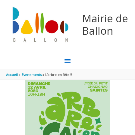
Aller au contenu
Aller au pied de page
Mairie de
Ballon
MENU
PRINCIPAL
Accueil
Évenements
L’arbre en fête !!