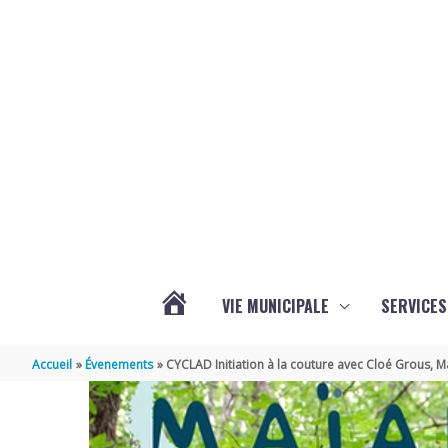
Aller au contenu
Aller au pied de page
VIE MUNICIPALE
SERVICES
ACTUALITÉS
Accueil
Évenements
CYCLAD Initiation à la couture avec Cloé Grous, 