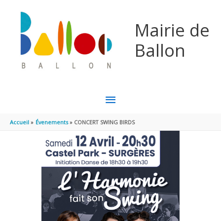
Aller au contenu
Aller au pied de page
Mairie de
Ballon
MENU
PRINCIPAL
Accueil
Évenements
CONCERT SWING BIRDS