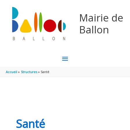
Aller au contenu
Aller au pied de page
Mairie de
Ballon
MENU
PRINCIPAL
Accueil
Structures
Santé
Santé