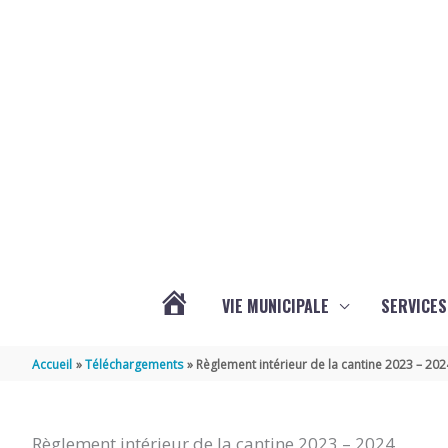
Aller au contenu
Aller au pied de page
VIE MUNICIPALE
SERVICES
ACTUALITÉS
Accueil
Téléchargements
Règlement intérieur de la cantine 2023 – 202
Règlement intérieur de la cantine 2023 – 2024