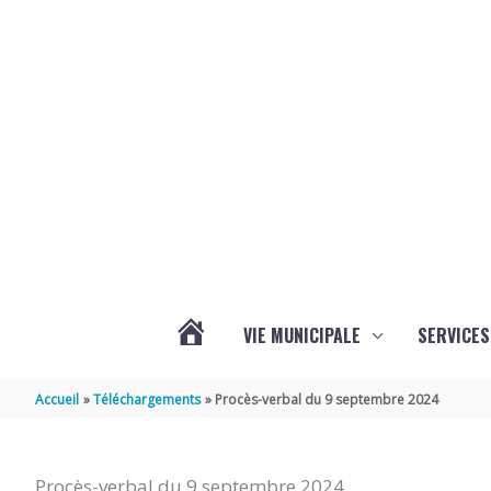
Aller au contenu
Aller au pied de page
VIE MUNICIPALE
SERVICES
ACTUALITÉS
Accueil
Téléchargements
Procès-verbal du 9 septembre 2024
Procès-verbal du 9 septembre 2024