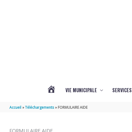
Aller au contenu
Aller au pied de page
VIE MUNICIPALE
SERVICES
ACTUALITÉS
Accueil
Téléchargements
FORMULAIRE AIDE
FORMULAIRE AIDE