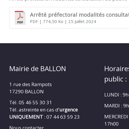
Arrêté préfectoral modalités consultati
PDF
| 774,50 Ko
| 25 Juillet 2024
Mairie de BALLON
Horaire
public :
1 rue des Rampots
17290 BALLON
LUNDI : 9
Tél. 05 46 55 30 31
MARDI : 9
Tél. astreinte en cas d’
urgence
MERCREDI 
UNIQUEMENT
: 07 44 63 59 23
17h00
Nous contacter