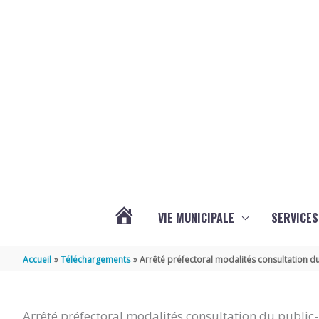
Aller au contenu
Aller au pied de page
VIE MUNICIPALE
SERVICES
ACTUALITÉS
Accueil
Téléchargements
Arrêté préfectoral modalités consultation du 
Arrêté préfectoral modalités consultation du public- 